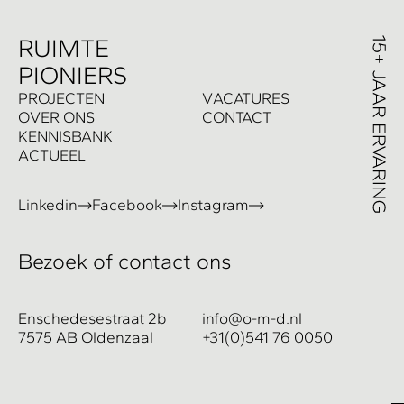
R
UIMTE
PIONIERS
P
ROJECTEN
V
ACATURES
O
VER ONS
C
ONTACT
K
ENNISBANK
A
CTUEEL
Linkedin
Facebook
Instagram
Bezoek of contact ons
Enschedesestraat 2b
info@o-m-d.nl
7575 AB Oldenzaal
+31(0)541 76 0050