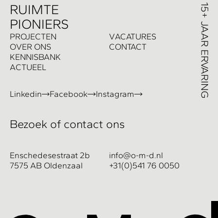
R
UIMTE
PIONIERS
P
ROJECTEN
V
ACATURES
O
VER ONS
C
ONTACT
K
ENNISBANK
A
CTUEEL
Linkedin
Facebook
Instagram
Bezoek of contact ons
Enschedesestraat 2b
info@o-m-d.nl
7575 AB Oldenzaal
+31(0)541 76 0050