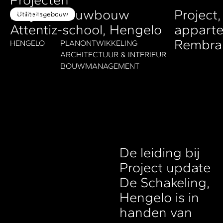
Project nieuwbouw
Projec
Utiliteitsgebouw
Attentiz-school, Hengelo
appart
Rembra
HENGELO
PLANONTWIKKELING
ARCHITECTUUR & INTERIEUR
BOUWMANAGEMENT
De leiding bij
Project update
De Schakeling,
Hengelo is in
handen van