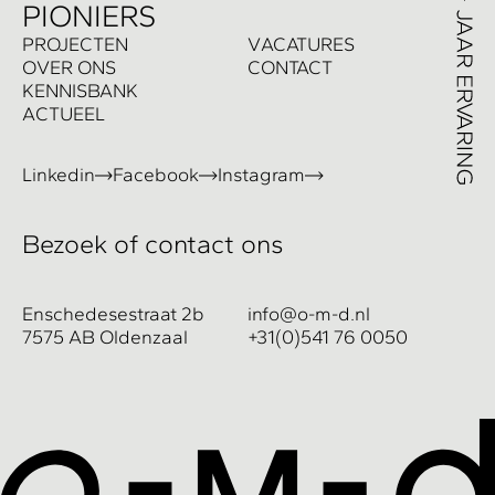
PIONIERS
P
ROJECTEN
V
ACATURES
O
VER ONS
C
ONTACT
K
ENNISBANK
A
CTUEEL
Linkedin
Facebook
Instagram
Bezoek of contact ons
Enschedesestraat 2b
info@o-m-d.nl
7575 AB Oldenzaal
+31(0)541 76 0050