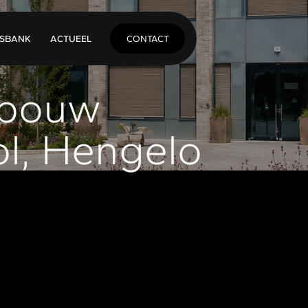
C
ONTACT
ISBANK
A
CTUEEL
wbouw
ol, Hengelo