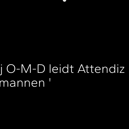
j O-M-D leidt Attendiz
kmannen '