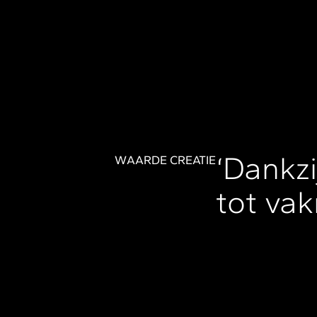
‘Dankzi
W
AARDE CREATIE
tot va