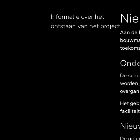
Nie
Informatie over het
ontstaan van het project
Aan de 
bouwman
toekoms
Onde
De schoo
worden 
overgan
Het gebo
facilite
Nieuw
De nieuw