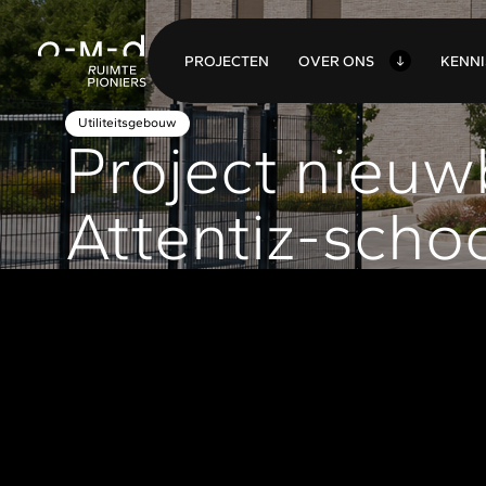
O
VER ONS
P
ROJECTEN
K
ENN
Utiliteitsgebouw
Project nieu
Attentiz-scho