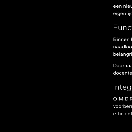
een nie
eigentij
Func
Binnen h
naadloos
belangr
Daarnaa
docente
Integ
O-M-D R
voorbere
efficië