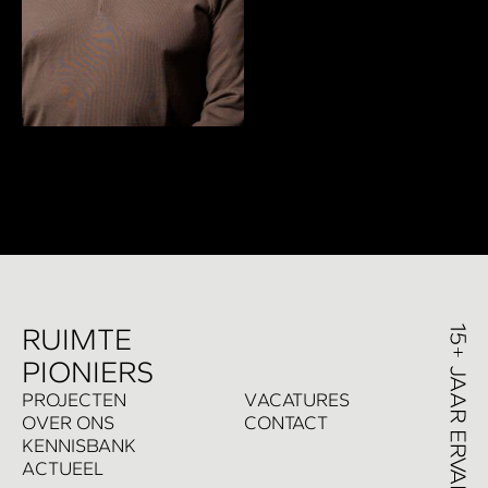
R
UIMTE
PIONIERS
P
ROJECTEN
V
ACATURES
O
VER ONS
C
ONTACT
K
ENNISBANK
A
CTUEEL