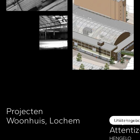
Projecten
Woonhuis, Lochem
Projec
Utiliteitsge
Attenti
HENGELO