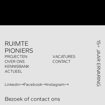
R
UIMTE
PIONIERS
P
ROJECTEN
V
ACATURES
O
VER ONS
C
ONTACT
K
ENNISBANK
A
CTUEEL
Linkedin
Facebook
Instagram
Bezoek of contact ons