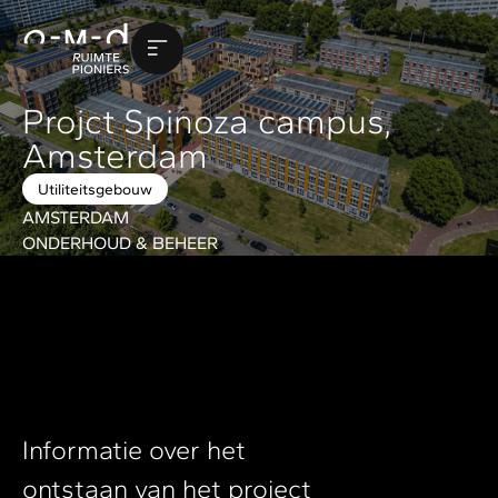
Projct Spinoza campus,
Amsterdam
Utiliteitsgebouw
AMSTERDAM
ONDERHOUD & BEHEER
Informatie over het
ontstaan van het project