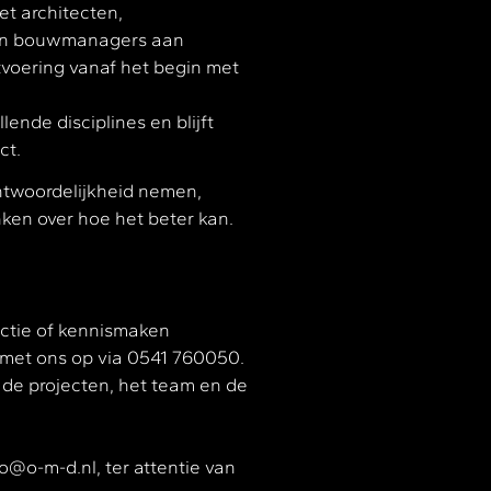
t architecten,
 en bouwmanagers aan
tvoering vanaf het begin met
llende disciplines en blijft
ct.
ntwoordelijkheid nemen,
en over hoe het beter kan.
nctie of kennismaken
met ons op via 0541 760050.
 de projecten, het team en de
fo@o-m-d.nl, ter attentie van