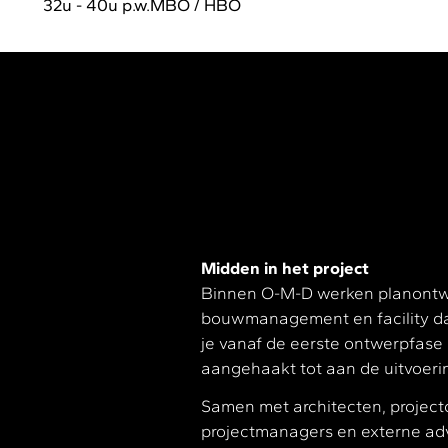
32u - 40u p.w.
MBO / HBO
Midden in het project
Binnen O-M-D werken planontwik
bouwmanagement en facility da
je vanaf de eerste ontwerpfase b
aangehaakt tot aan de uitvoeri
Samen met architecten, projectc
projectmanagers en externe adv