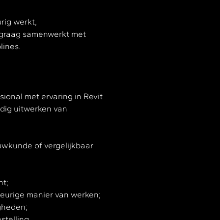
ig werkt,
 graag samenwerkt met
lines.
ional met ervaring in Revit
ldig uitwerken van
uwkunde of vergelijkbaar
ht;
eurige manier van werken;
gheden;
stelling.