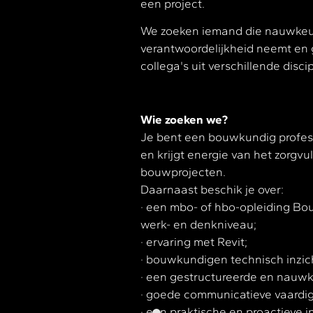
een project.
We zoeken iemand die nauwkeur
verantwoordelijkheid neemt en
collega's uit verschillende discip
Wie zoeken we?
Je bent een bouwkundig profess
en krijgt energie van het zorgvu
bouwprojecten.
Daarnaast beschik je over:
· een mbo- of hbo-opleiding Bo
werk- en denkniveau;
· ervaring met Revit;
· bouwkundigen technisch inzic
· een gestructureerde en nauwk
· goede communicatieve vaardi
· een praktische en proactieve in