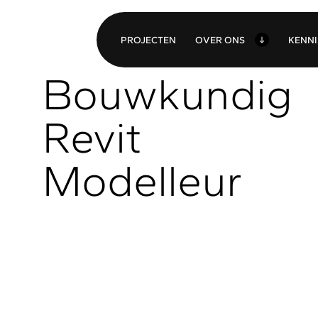
O
VER ONS
P
ROJECTEN
K
ENN
Bouwkundig
Revit
Modelleur