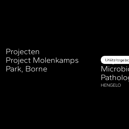
Projecten
Project Molenkamps
Project
Utiliteitsge
Park, Borne
Microbi
Patholo
HENGELO