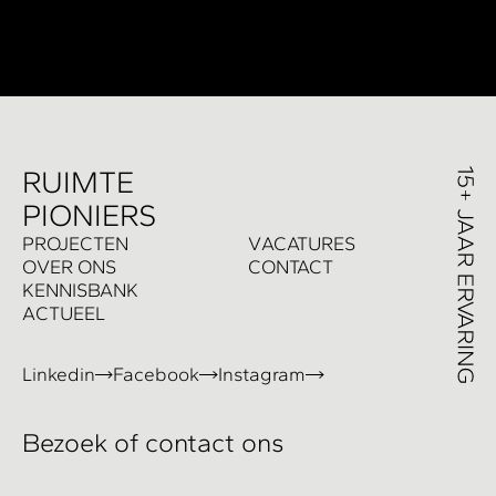
R
UIMTE
PIONIERS
P
ROJECTEN
V
ACATURES
O
VER ONS
C
ONTACT
K
ENNISBANK
A
CTUEEL
Linkedin
Facebook
Instagram
Bezoek of contact ons