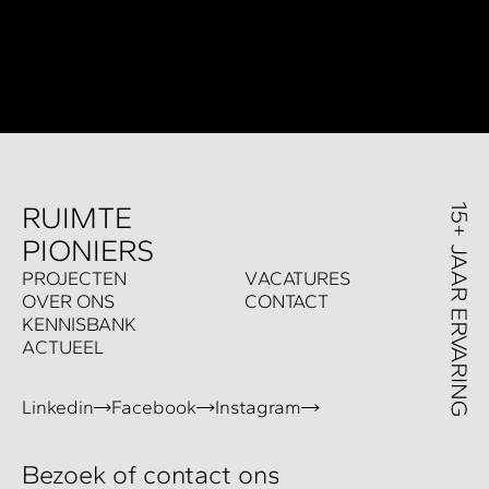
R
UIMTE
PIONIERS
P
ROJECTEN
V
ACATURES
O
VER ONS
C
ONTACT
K
ENNISBANK
A
CTUEEL
Linkedin
Facebook
Instagram
Bezoek of contact ons