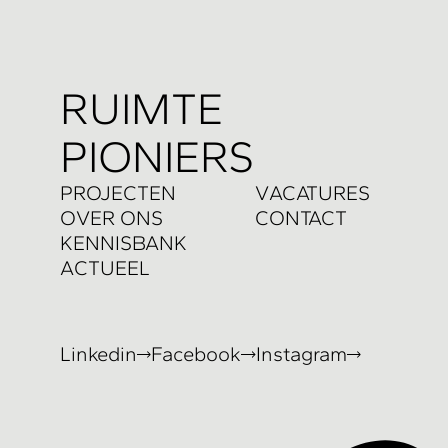
R
UIMTE
PIONIERS
P
ROJECTEN
V
ACATURES
O
VER ONS
C
ONTACT
K
ENNISBANK
A
CTUEEL
Linkedin
Facebook
Instagram