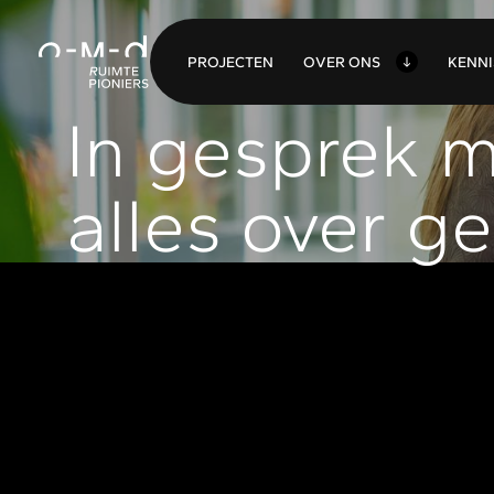
O
VER ONS
P
ROJECTEN
K
ENN
In gesprek m
alles over 