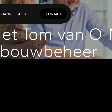
C
ONTACT
ISBANK
A
CTUEEL
et Tom van O-M
gebouwbeheer