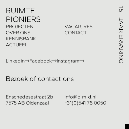
R
UIMTE
PIONIERS
P
ROJECTEN
V
ACATURES
O
VER ONS
C
ONTACT
K
ENNISBANK
A
CTUEEL
Linkedin
Facebook
Instagram
Bezoek of contact ons
Enschedesestraat 2b
info@o-m-d.nl
7575 AB Oldenzaal
+31(0)541 76 0050